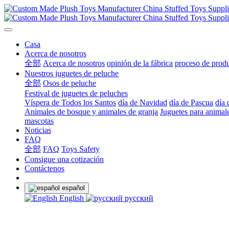
Casa
Acerca de nosotros
全部
Acerca de nosotros
opinión de la fábrica
proceso de prod
Nuestros juguetes de peluche
全部
Osos de peluche
Festival de juguetes de peluches
Víspera de Todos los Santos
día de Navidad
día de Pascua
día 
Animales de bosque y animales de granja
Juguetes para animal
mascotas
Noticias
FAQ
全部
FAQ
Toys Safety
Consigue una cotización
Contáctenos
español
English
русский