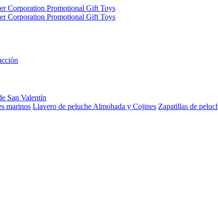
ucción
de San Valentín
es marinos
Llavero de peluche
Almohada y Cojines
Zapatillas de peluc