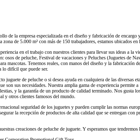
llo de la empresa especializada en el diseño y fabricación de encargo 
re la zona de 5.000 m² con más de 150 trabajadores, estamos ubicados en
riencia en el trabajo con nuestros clientes para llevar sus ideas a la vi
en: osos de peluche, Festival de vacaciones y Peluches (Juguetes de Navi
ara mascotas. Tenemos reales, con manos del diseño y la fabricación de
 lo difícil que puede ser.
to juguete de peluche o si desea ayuda en cualquiera de las diversas eta
que son sus necesidades. Nuestra amplia gama de experiencia permite a nu
tias, y la garantía de un producto de calidad terminado. Nos gusta los
l y otros clientes famosos del mundo.
nternacional seguridad de los juguetes y pueden cumplir las normas
segurar la recepción de productos de alta calidad que se entregan con p
nuestras creaciones de peluche de juguete. Y esperamos que tendremos l