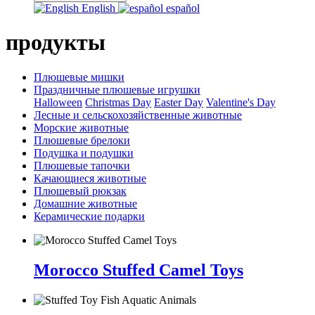
English
español
продукты
Плюшевые мишки
Праздничные плюшевые игрушки
Halloween
Christmas Day
Easter Day
Valentine's Day
Лесные и сельскохозяйственные животные
Морские животные
Плюшевые брелоки
Подушка и подушки
Плюшевые тапочки
Качающиеся животные
Плюшевый рюкзак
Домашние животные
Керамические подарки
Morocco Stuffed Camel Toys