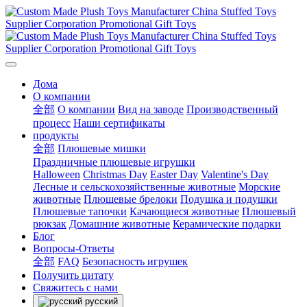
Дома
О компании
全部
О компании
Вид на заводе
Производственный
процесс
Наши сертификаты
продукты
全部
Плюшевые мишки
Праздничные плюшевые игрушки
Halloween
Christmas Day
Easter Day
Valentine's Day
Лесные и сельскохозяйственные животные
Морские
животные
Плюшевые брелоки
Подушка и подушки
Плюшевые тапочки
Качающиеся животные
Плюшевый
рюкзак
Домашние животные
Керамические подарки
Блог
Вопросы-Ответы
全部
FAQ
Безопасность игрушек
Получить цитату
Свяжитесь с нами
русский