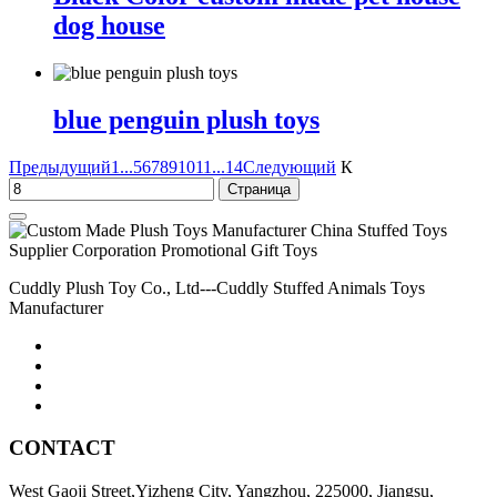
dog house
blue penguin plush toys
Предыдущий
1...
5
6
7
8
9
10
11
...14
Следующий
К
Cuddly Plush Toy Co., Ltd---Cuddly Stuffed Animals Toys
Manufacturer
CONTACT
West Gaoji Street,Yizheng City, Yangzhou, 225000, Jiangsu,