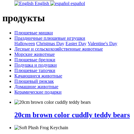
English
español
продукты
Плюшевые мишки
Праздничные плюшевые игрушки
Halloween
Christmas Day
Easter Day
Valentine's Day
Лесные и сельскохозяйственные животные
Морские животные
Плюшевые брелоки
Подушка и подушки
Плюшевые тапочки
Качающиеся животные
Плюшевый рюкзак
Домашние животные
Керамические подарки
20cm brown color cuddly teddy bears