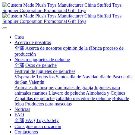
Casa
Acerca de nosotros
全部
Acerca de nosotros
opinión de la fábrica
proceso de
producción
Nuestros juguetes de peluche
全部
Osos de peluche
Festival de juguetes de peluches
Víspera de Todos los Santos
día de Navidad
día de Pascua
día
de San Valentín
Animales de bosque y animales de granja
Juguetes para
animales marinos
Llavero de peluche
Almohada y Cojines
Zapatillas de peluche
caballito mecedor de peluche
Bolso de
felpa
Productos para mascotas
Noticias
FAQ
全部
FAQ
Toys Safety
Consigue una cotización
Contáctenos