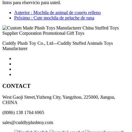
listos para elservicio para usted.
Anterior
: Mochila de animal de conejo relleno
Próximo
: Cute mochila de peluche de rana
Cuddly Plush Toy Co., Ltd---Cuddly Stuffed Animals Toys
Manufacturer
CONTACT
West Gaoji Street,Yizheng City, Yangzhou, 225000, Jiangsu,
CHINA
(0086) 138 1764 6965
sales@cuddlyplushtoy.com