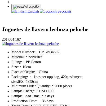
español
English
русский
Juguetes de llavero lechuza peluche
2017/04
167
Model Number:：
CPT-N34502
Material:：
polyester
Filling:：
PP Cotton
Size:：
10cm
Place of Origin:：
China
Packaging: ：
1pcs per opp bag, 420pcs/ctn;ctn
size:63x45x58cm
Minimum Order Quantity:：
5000 pieces
Sample Charge:：
USD 100
Sample Lead Time:：
7 days
Production Time: ：
35 days
Trade Term:：
FOB, CIF, CFR, EXW