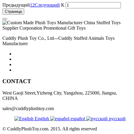
Предыдущий
1
2
Следующий
К
Cuddly Plush Toy Co., Ltd---Cuddly Stuffed Animals Toys
Manufacturer
CONTACT
West Gaoji Street,Yizheng City, Yangzhou, 225000, Jiangsu,
CHINA
sales@cuddlyplushtoy.com
English
español
русский
© CuddlyPlushToy.com. 2015. All rights reserved