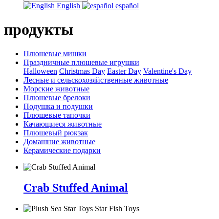
English
español
продукты
Плюшевые мишки
Праздничные плюшевые игрушки
Halloween
Christmas Day
Easter Day
Valentine's Day
Лесные и сельскохозяйственные животные
Морские животные
Плюшевые брелоки
Подушка и подушки
Плюшевые тапочки
Качающиеся животные
Плюшевый рюкзак
Домашние животные
Керамические подарки
Crab Stuffed Animal