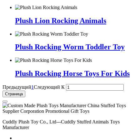
Plush Lion Rocking Animals
Plush Rocking Worm Toddler Toy
Plush Rocking Horse Toys For Kids
Предыдущий
1
Следующий
К
Cuddly Plush Toy Co., Ltd---Cuddly Stuffed Animals Toys
Manufacturer