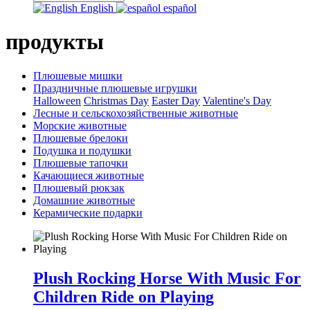
English
español
продукты
Плюшевые мишки
Праздничные плюшевые игрушки
Halloween
Christmas Day
Easter Day
Valentine's Day
Лесные и сельскохозяйственные животные
Морские животные
Плюшевые брелоки
Подушка и подушки
Плюшевые тапочки
Качающиеся животные
Плюшевый рюкзак
Домашние животные
Керамические подарки
Plush Rocking Horse With Music For
Children Ride on Playing