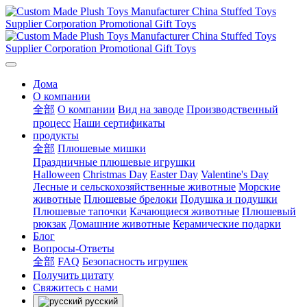
Дома
О компании
全部
О компании
Вид на заводе
Производственный
процесс
Наши сертификаты
продукты
全部
Плюшевые мишки
Праздничные плюшевые игрушки
Halloween
Christmas Day
Easter Day
Valentine's Day
Лесные и сельскохозяйственные животные
Морские
животные
Плюшевые брелоки
Подушка и подушки
Плюшевые тапочки
Качающиеся животные
Плюшевый
рюкзак
Домашние животные
Керамические подарки
Блог
Вопросы-Ответы
全部
FAQ
Безопасность игрушек
Получить цитату
Свяжитесь с нами
русский