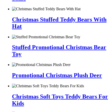
Christmas Stuffed Teddy Bears With
Hat
Stuffed Promotional Christmas Bear
Toy
Promotional Christmas Plush Deer
Christmas Soft Toys Teddy Bears For
Kids