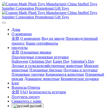
Дома
О компании
全部
О компании
Вид на заводе
Производственный
процесс
Наши сертификаты
продукты
全部
Плюшевые мишки
Праздничные плюшевые игрушки
Halloween
Christmas Day
Easter Day
Valentine's Day
Лесные и сельскохозяйственные животные
Морские
животные
Плюшевые брелоки
Подушка и подушки
Плюшевые тапочки
Качающиеся животные
Плюшевый
рюкзак
Домашние животные
Керамические подарки
Блог
Вопросы-Ответы
全部
FAQ
Безопасность игрушек
Получить цитату
Свяжитесь с нами
русский