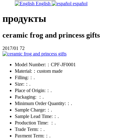
English
español
продукты
ceramic frog and princess gifts
2017/01
72
Model Number:：
CPF-JF0001
Material:：
custom made
Filling:：
.
Size:：
.
Place of Origin:：
.
Packaging: ：
.
Minimum Order Quantity:：
.
Sample Charge:：
.
Sample Lead Time:：
.
Production Time: ：
.
Trade Term:：
.
Payment Term:：
.