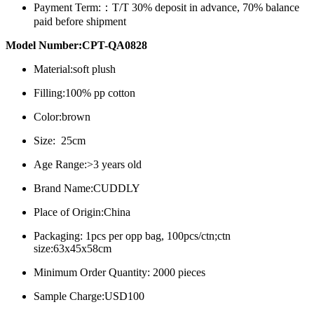
Payment Term:：
T/T 30% deposit in advance, 70% balance
paid before shipment
Model Number:CPT-QA0828
Material:soft plush
Filling:100% pp cotton
Color:brown
Size: 25cm
Age Range:>3 years old
Brand Name:CUDDLY
Place of Origin:China
Packaging: 1pcs per opp bag, 100pcs/ctn;ctn
size:63x45x58cm
Minimum Order Quantity: 2000 pieces
Sample Charge:USD100