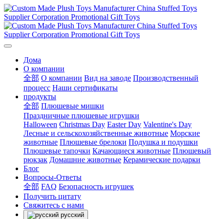
Дома
О компании
全部
О компании
Вид на заводе
Производственный
процесс
Наши сертификаты
продукты
全部
Плюшевые мишки
Праздничные плюшевые игрушки
Halloween
Christmas Day
Easter Day
Valentine's Day
Лесные и сельскохозяйственные животные
Морские
животные
Плюшевые брелоки
Подушка и подушки
Плюшевые тапочки
Качающиеся животные
Плюшевый
рюкзак
Домашние животные
Керамические подарки
Блог
Вопросы-Ответы
全部
FAQ
Безопасность игрушек
Получить цитату
Свяжитесь с нами
русский