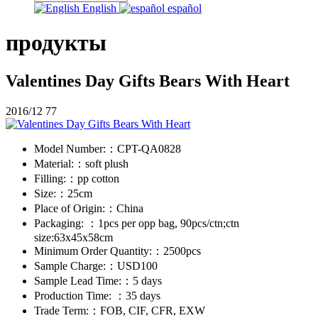
English
español
продукты
Valentines Day Gifts Bears With Heart
2016/12
77
Model Number:：
CPT-QA0828
Material:：
soft plush
Filling:：
pp cotton
Size:：
25cm
Place of Origin:：
China
Packaging: ：
1pcs per opp bag, 90pcs/ctn;ctn
size:63x45x58cm
Minimum Order Quantity:：
2500pcs
Sample Charge:：
USD100
Sample Lead Time:：
5 days
Production Time: ：
35 days
Trade Term:：
FOB, CIF, CFR, EXW