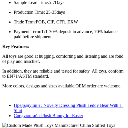
Sample Lead Time:5-7Days
Production Time: 25-35days
Trade Term:FOB, CIF, CFR, EXW
Payment Term:T/T 30% deposit in advance, 70% balance
paid before shipment
Key Features:
All toys are good at hugging, comforting and listening and are fond
of play and mischief.
In addition, they are reliable and tested for safety. All toys, conform
to EN71/ASTM standard.
More colors, designs and sizes available,OEM order are welcome.
Предыдущий
: Novelty Dressing Plush Teddy Bear With T-
Shirt
Следующий
: Plush Bunny for Easter