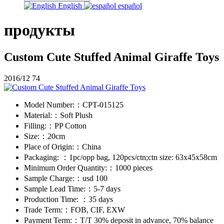
English
español
продукты
Custom Cute Stuffed Animal Giraffe Toys
2016/12
74
Model Number:：
CPT-015125
Material:：
Soft Plush
Filling:：
PP Cotton
Size:：
20cm
Place of Origin:：
China
Packaging: ：
1pc/opp bag, 120pcs/ctn;ctn size: 63x45x58cm
Minimum Order Quantity:：
1000 pieces
Sample Charge:：
usd 100
Sample Lead Time:：
5-7 days
Production Time: ：
35 days
Trade Term:：
FOB, CIF, EXW
Payment Term:：
T/T 30% deposit in advance, 70% balance