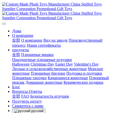
Дома
О компании
全部
О компании
Вид на заводе
Производственный
процесс
Наши сертификаты
продукты
全部
Плюшевые мишки
Праздничные плюшевые игрушки
Halloween
Christmas Day
Easter Day
Valentine's Day
Лесные и сельскохозяйственные животные
Морские
животные
Плюшевые брелоки
Подушка и подушки
Плюшевые тапочки
Качающиеся животные
Плюшевый
рюкзак
Домашние животные
Керамические подарки
Блог
Вопросы-Ответы
全部
FAQ
Безопасность игрушек
Получить цитату
Свяжитесь с нами
русский